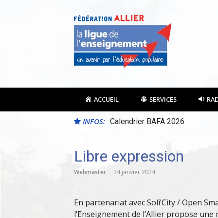
Aller
au
contenu
ACCUEIL
SERVICES
RA
INFOS:
Calendrier BAFA 2026
Libre expression
Webmaster
24 janvier 2024
En partenariat avec Soli’City / Open Sma
l’Enseignement de l’Allier propose une 