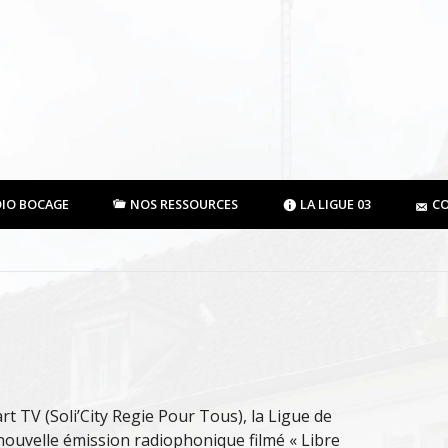
DIO BOCAGE
NOS RESSOURCES
LA LIGUE 03
C
rt TV (Soli’City Regie Pour Tous), la Ligue de
nouvelle émission radiophonique filmé « Libre