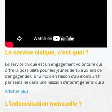
Le service civique, c’est quoi ?
Le service civique est un engagement volontaire qui
offre la possibilité pour les jeunes de 16 à 25 ans de
s’engager de 6 à 12 mois en raison d’au moins 24 h
par semaine dans une mission d’intérêt général qui a
lieu au sein d’une association ou d’une collectivité
Afficher plus
publique.
L’indemnisation mensuelle
?
La ligue de l’enseignement propose des missions
autour de nos activités : citoyenneté, culture,