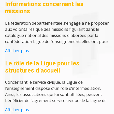
souscrivant pour chaque volontaire l’assurance
Informations concernant les
Multirisque adhérents association-activités socio-
missions
éducatives et culturelles.
La fédération départementale s’engage à ne proposer
aux volontaires que des missions figurant dans le
catalogue national des missions élaborées par la
confédération Ligue de l’enseignement, elles ont pour
but d’établir ou de contribuer à un projet associatif.
Afficher plus
Une même mission peut être proposée
Le rôle de la Ligue pour les
simultanément à plusieurs volontaires.
structures d’accueil
La mission confiée à un volontaire ne doit pas être
Concernant le service civique, la Ligue de
accomplie préalablement par un salarié au sein de
l’enseignement dispose d’un rôle d’intermédiation.
l’association ou collectivité publique ou il sera placé.
Ainsi, les associations qui lui sont affiliées, peuvent
La fédération départementale désigne officiellement,
bénéficier de l’agrément service civique de la Ligue de
pour chaque mission, un tuteur pour le volontaire et
l’Enseignement. Cela vous donne la possibilité de
Afficher plus
si possible pour l’intégralité du contrat. Ils assurent
confier une ou plusieurs missions d’intérêt général à