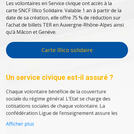
Les volontaires en Service civique ont accès à la
être membre d’un foyer bénéficiaire du RSA,
carte SNCF Illico Solidaire. Valable 1 an à partir de la
pour la métropole ;
date de sa création, elle offre 75 % de réduction sur
être bénéficiaire du RSA ou de l’allocation
l’achat de billets TER en Auvergne-Rhône-Alpes ainsi
parents isolés, pour les DOM-TOM.
qu’à Mâcon et Genève.
La structure d’accueil participe également à
Carte Illico solidaire
l’indemnisation avec une prestation mensuelle
de 107.58 €. A noter que cette prestation n’est pas
soumise à l’impôt sur le revenu, ni prise en compte
dans les calculs de prestations sociales.
Un service civique est-il assuré ?
Chaque volontaire bénéficie de la couverture
sociale du régime général. L’Etat se charge des
cotisations sociales de chaque volontaire. La
confédération Ligue de l’enseignement assure les
volontaires en service civique pour la réalisation de
Afficher plus
leur mission auprès de l’assurance
APAC
en