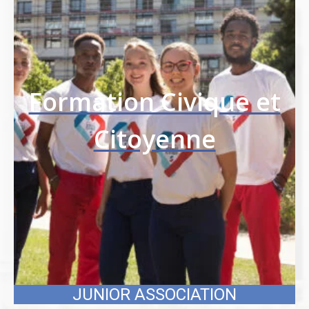
l’animation, du sport, du tourisme ou de la
formation.
Pour plus d’informations contactez-nous par
téléphone au
06.44.31.14.90
ou par mail
à
service.civique@laligue03.org
.
Formation Civique et
Citoyenne
JUNIOR ASSOCIATION