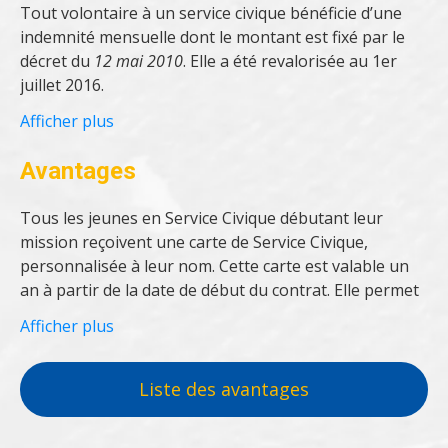
Tout volontaire à un service civique bénéficie d’une
éducation, sport et loisirs, santé, solidarité et
indemnité mensuelle dont le montant est fixé par le
environnement.
décret du
12 mai 2010
. Elle a été revalorisée au 1er
juillet 2016.
Afficher plus
Avantages
Tous les jeunes en Service Civique débutant leur
Dans un premier temps , 473.04 € sont versés par
mission reçoivent une carte de Service Civique,
l’État.
personnalisée à leur nom. Cette carte est valable un
an à partir de la date de début du contrat. Elle permet
L’Etat offre une indemnisation mensuelle
au jeune de justifier de son statut de volontaire et lui
supplémentaire de 107,58 € si et seulement si le
Afficher plus
permet d’avoir accès à certains avantages, développés
jeune respecte les critères suivant défini par arrêté du
dans le cadre de partenariats mis en place par
Ministre de la Jeunesse :
l’Agence.
Liste des avantages
être étudiant boursier du 5e échelon ou au-
delà ;