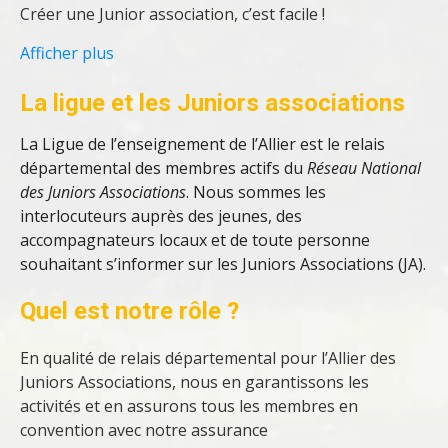
Créer une Junior association, c’est facile !
Afficher plus
⇒ Pas besoin d’attendre pour commencer à vous
investir:
alors que la création d’une association loi de
La ligue et les Juniors associations
1901 est réservée dans l’usage aux majeurs, la
La Ligue de l’enseignement de l’Allier est le relais
« Junior association », ou JA, vous permet de vous
départemental des membres actifs du
Réseau National
organiser et de réaliser vos projets en découvrant la
des Juniors Associations
. Nous sommes les
dynamique associative.
interlocuteurs auprès des jeunes, des
Le réseau national vous permet d’être assurés dans
accompagnateurs locaux et de toute personne
vos activités, de bénéficier d’un accompagnement
souhaitant s’informer sur les Juniors Associations (JA).
méthodologique, de gérer un compte bancaire en
toute autonomie et de gagner en crédibilité auprès de
Quel est notre rôle ?
vos partenaires.
En qualité de relais départemental pour l’Allier des
⇒ Pour créer votre Junior association, c’est facile:
il
Juniors Associations, nous en garantissons les
faut être au moins deux, constituer un groupe
activités et en assurons tous les membres en
composé en majorité de jeunes de moins de 18 ans, et
convention avec notre assurance
choisir deux représentants mineurs.