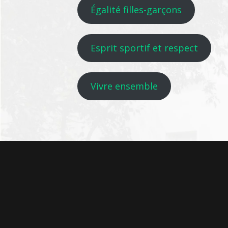
Égalité filles-garçons
Esprit sportif et respect
Vivre ensemble