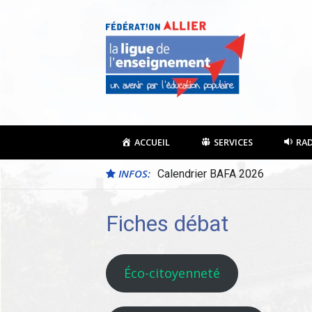
Aller
au
contenu
ACCUEIL
SERVICES
RA
INFOS:
Calendrier BAFA 2026
Fiches débat
Éco-citoyenneté